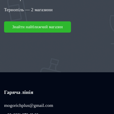
Тернопіль — 2 магазини
Знайти найближчий магазин
Гаряча лінія
mogorichplus@gmail.com